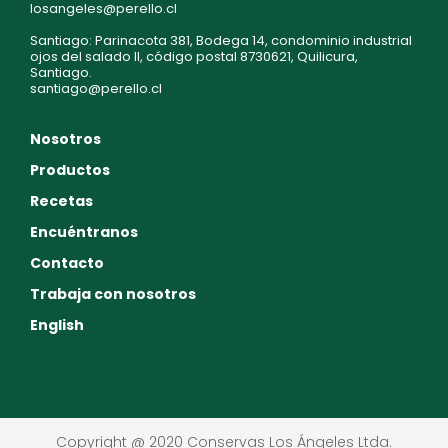
losangeles@perello.cl
Santiago: Parinacota 381, Bodega 14, condominio industrial
ojos del salado II, código postal 8730621, Quilicura,
Santiago.
santiago@perello.cl
Nosotros
Productos
Recetas
Encuéntranos
Contacto
Trabaja con nosotros
English
Copyright @ 2020 Conservas Los Ángeles Ltda.