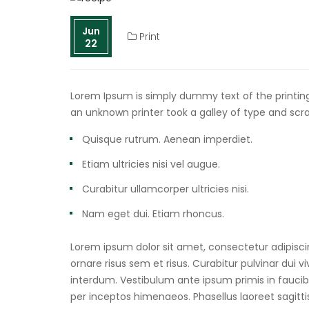
Jun
Print
22
Lorem Ipsum is simply dummy text of the printin
an unknown printer took a galley of type and scr
Quisque rutrum. Aenean imperdiet.
Etiam ultricies nisi vel augue.
Curabitur ullamcorper ultricies nisi.
Nam eget dui. Etiam rhoncus.
Lorem ipsum dolor sit amet, consectetur adipiscin
ornare risus sem et risus. Curabitur pulvinar dui 
interdum. Vestibulum ante ipsum primis in faucibus
per inceptos himenaeos. Phasellus laoreet sagittis