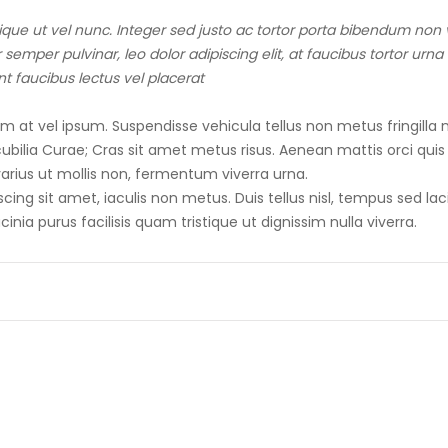
ique ut vel nunc. Integer sed justo ac tortor porta bibendum non v
mper pulvinar, leo dolor adipiscing elit, at faucibus tortor urn
nt faucibus lectus vel placerat
t vel ipsum. Suspendisse vehicula tellus non metus fringilla n
cubilia Curae; Cras sit amet metus risus. Aenean mattis orci quis 
, varius ut mollis non, fermentum viverra urna.
iscing sit amet, iaculis non metus. Duis tellus nisl, tempus sed la
inia purus facilisis quam tristique ut dignissim nulla viverra.