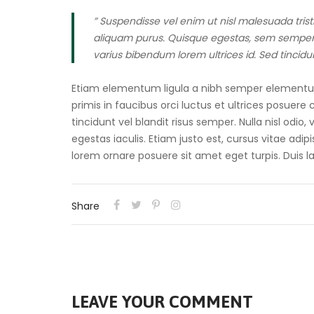
” Suspendisse vel enim ut nisl malesuada trist
aliquam purus. Quisque egestas, sem semper se
varius bibendum lorem ultrices id. Sed tincidu
Etiam elementum ligula a nibh semper elementum a
primis in faucibus orci luctus et ultrices posuere 
tincidunt vel blandit risus semper. Nulla nisl odio
egestas iaculis. Etiam justo est, cursus vitae adip
lorem ornare posuere sit amet eget turpis. Duis lac
Share
LEAVE YOUR COMMENT