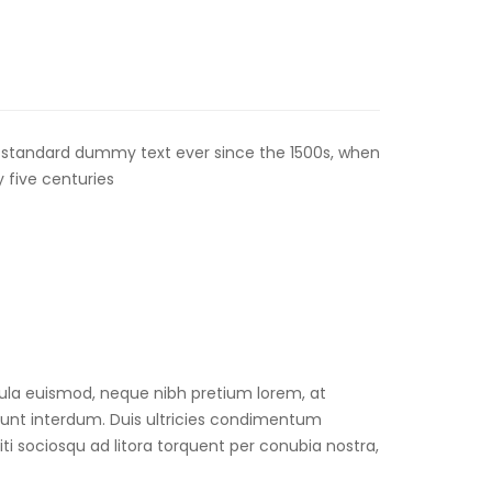
s standard dummy text ever since the 1500s, when
 five centuries
icula euismod, neque nibh pretium lorem, at
ncidunt interdum. Duis ultricies condimentum
ti sociosqu ad litora torquent per conubia nostra,