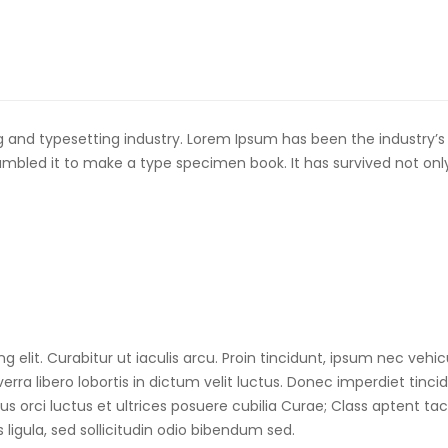
g and typesetting industry. Lorem Ipsum has been the industry’
ambled it to make a type specimen book. It has survived not only
g elit. Curabitur ut iaculis arcu. Proin tincidunt, ipsum nec veh
viverra libero lobortis in dictum velit luctus. Donec imperdiet ti
 orci luctus et ultrices posuere cubilia Curae; Class aptent taci
 ligula, sed sollicitudin odio bibendum sed.