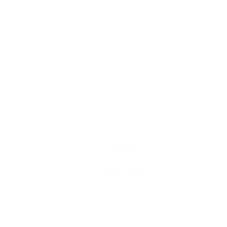
Black olives
Home
Conservas Perello EN
Black olives