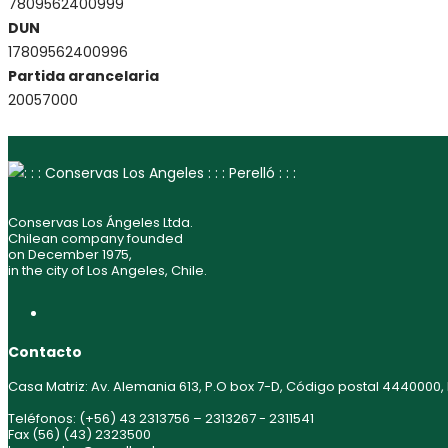
7809562400999
DUN
17809562400996
Partida arancelaria
20057000
Conservas Los Ángeles Ltda.
Chilean company founded
on December 1975,
in the city of Los Angeles, Chile.
Contacto
Casa Matriz: Av. Alemania 613, P.O box 7-D, Código postal 4440000,
Teléfonos: (+56) 43 2313756 – 2313267 - 2311541
Fax (56) (43) 2323500