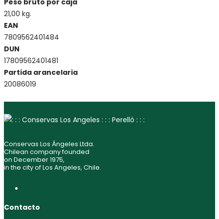
Peso bruto por caja
21,00 kg.
EAN
7809562401484
DUN
17809562401481
Partida arancelaria
20086019
Conservas Los Ángeles Ltda.
Chilean company founded
on December 1975,
in the city of Los Angeles, Chile.
Contacto