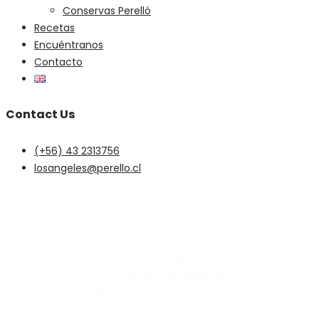
Conservas Perelló
Recetas
Encuéntranos
Contacto
Contact Us
(+56) 43 2313756
losangeles@perello.cl
Cherries in light syrup
without stone
Home
Conservas Perello EN
Cherries in light syrup without stone