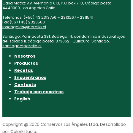
Casa Matriz: Av. Alemania 613, P.O box 7-D, Código postal
4440000, Los Angeles Chile
Teléfonos: (+56) 43 2313756 – 2313267 - 2311541
Fax (56) (43) 2323500
losangeles@perello.cl
Santiago: Parinacota 381, Bodega 14, condominio industrial ojos
del salado II, código postal 8730621, Quilicura, Santiago.
santiago@perello.cl
Nosotros
Productos
Recetas
Encuéntranos
Contacto
Trabaja con nosotros
English
Copyright @ 2020 Conservas Los Ángeles Ltda. Desarrollado
por ColorEstudio.