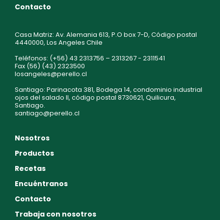
Contacto
Casa Matriz: Av. Alemania 613, P.O box 7-D, Código postal
4440000, Los Angeles Chile
Teléfonos: (+56) 43 2313756 – 2313267 - 2311541
Fax (56) (43) 2323500
losangeles@perello.cl
Santiago: Parinacota 381, Bodega 14, condominio industrial
ojos del salado II, código postal 8730621, Quilicura,
Santiago.
santiago@perello.cl
Nosotros
Productos
Recetas
Encuéntranos
Contacto
Trabaja con nosotros