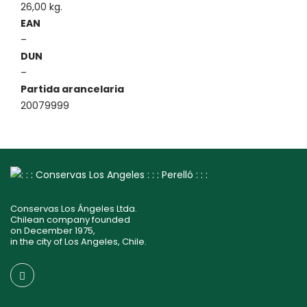
26,00 kg.
EAN
–
DUN
–
Partida arancelaria
20079999
Conservas Los Ángeles Ltda.
Chilean company founded
on December 1975,
in the city of Los Angeles, Chile.