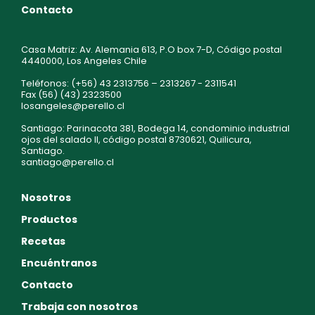
Contacto
Casa Matriz: Av. Alemania 613, P.O box 7-D, Código postal
4440000, Los Angeles Chile
Teléfonos: (+56) 43 2313756 – 2313267 - 2311541
Fax (56) (43) 2323500
losangeles@perello.cl
Santiago: Parinacota 381, Bodega 14, condominio industrial
ojos del salado II, código postal 8730621, Quilicura,
Santiago.
santiago@perello.cl
Nosotros
Productos
Recetas
Encuéntranos
Contacto
Trabaja con nosotros