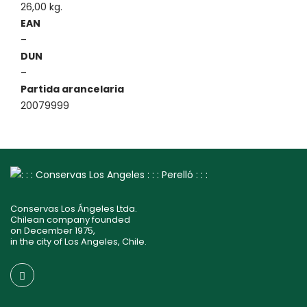
26,00 kg.
EAN
–
DUN
–
Partida arancelaria
20079999
Conservas Los Ángeles Ltda.
Chilean company founded
on December 1975,
in the city of Los Angeles, Chile.