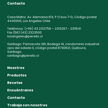
Contacto
Casa Matriz: Av. Alemania 613, P.O box 7-D, Código postal
4440000, Los Angeles Chile
Teléfonos: (+56) 43 2313756 – 2313267 - 2311541
Fax (56) (43) 2323500
losangeles@perello.cl
Santiago: Parinacota 381, Bodega 14, condominio industrial
ojos del salado II, código postal 8730621, Quilicura,
Santiago.
santiago@perello.cl
Nosotros
Productos
Recetas
Encuéntranos
Contacto
Trabaja con nosotros