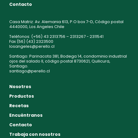
Contacto
Casa Matriz: Av. Alemania 613, P.O box 7-D, Código postal
4440000, Los Angeles Chile
Teléfonos: (+56) 43 2313756 – 2313267 - 2311541
Fax (56) (43) 2323500
losangeles@perello.cl
Santiago: Parinacota 381, Bodega 14, condominio industrial
ojos del salado II, código postal 8730621, Quilicura,
Santiago.
santiago@perello.cl
Nosotros
Productos
Recetas
Encuéntranos
Contacto
Trabaja con nosotros