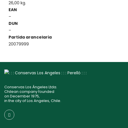
26,00 kg.
EAN
–
DUN
–
Partida arancelaria
20079999
Conservas Los Ángeles Ltda.
Chilean company founded
on December 1975,
in the city of Los Angeles, Chile.